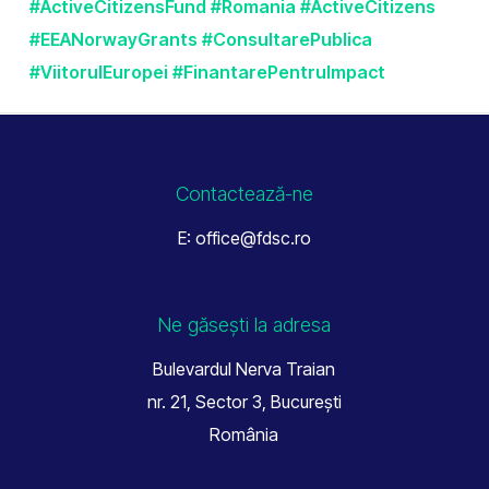
#ActiveCitizensFund
#Romania
#ActiveCitizens
#EEANorwayGrants
#ConsultarePublica
#ViitorulEuropei
#FinantarePentruImpact
Contactează-ne
E: office@fdsc.ro
Ne găsești la adresa
Bulevardul Nerva Traian
nr. 21, Sector 3, București
România