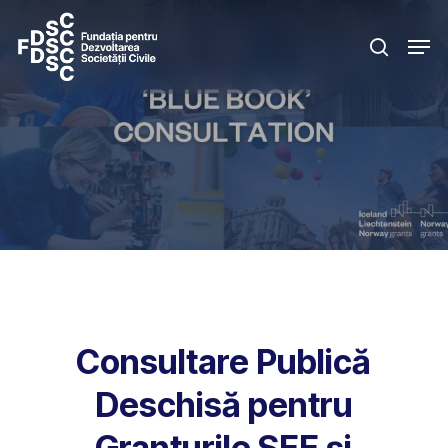
Skip
Men
to
search
main
content
Consultare Publică
Deschisă pentru
Granturile SEE și