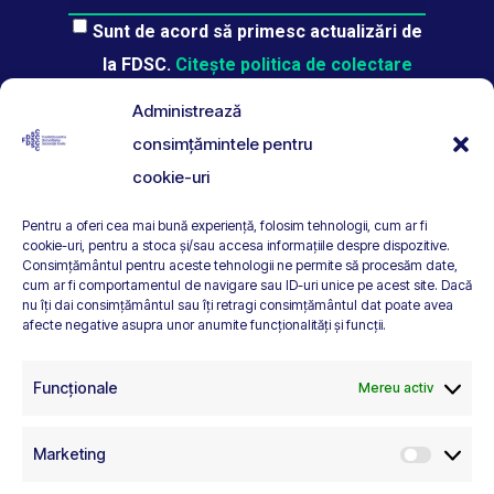
Sunt de acord să primesc actualizări de
la FDSC.
Citește politica de colectare
date.
Administrează
consimțămintele pentru
cookie-uri
Pentru a oferi cea mai bună experiență, folosim tehnologii, cum ar fi
C 3
cookie-uri, pentru a stoca și/sau accesa informațiile despre dispozitive.
Consimțământul pentru aceste tehnologii ne permite să procesăm date,
cum ar fi comportamentul de navigare sau ID-uri unice pe acest site. Dacă
nu îți dai consimțământul sau îți retragi consimțământul dat poate avea
afecte negative asupra unor anumite funcționalități și funcții.
Funcționale
Mereu activ
Marketing
Marketi