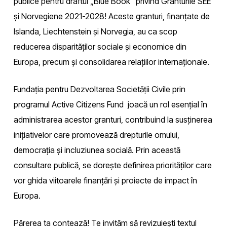
publice pentru draftul „Blue Book” privind Granturile SEE
și Norvegiene 2021-2028! Aceste granturi, finanțate de
Islanda, Liechtenstein și Norvegia, au ca scop
reducerea disparităților sociale și economice din
Europa, precum și consolidarea relațiilor internaționale.
Fundația pentru Dezvoltarea Societății Civile prin
programul Active Citizens Fund joacă un rol esențial în
administrarea acestor granturi, contribuind la susținerea
inițiativelor care promovează drepturile omului,
democrația și incluziunea socială. Prin această
consultare publică, se dorește definirea priorităților care
vor ghida viitoarele finanțări și proiecte de impact în
Europa.
Părerea ta contează! Te invităm să revizuiești textul