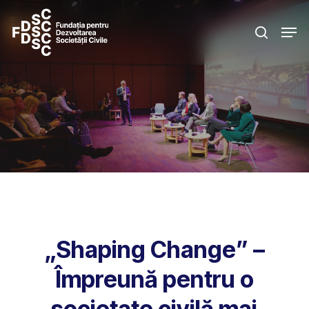
Skip
Men
to
search
main
content
„Shaping Change” –
Împreună pentru o
societate civilă mai