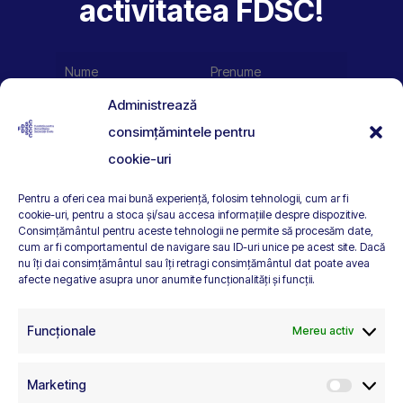
activitatea FDSC!
Administrează
consimțămintele pentru
Sunt de acord să primesc actualizări de
cookie-uri
la FDSC.
Citește politica de colectare
Pentru a oferi cea mai bună experiență, folosim tehnologii, cum ar fi
date.
cookie-uri, pentru a stoca și/sau accesa informațiile despre dispozitive.
Consimțământul pentru aceste tehnologii ne permite să procesăm date,
cum ar fi comportamentul de navigare sau ID-uri unice pe acest site. Dacă
nu îți dai consimțământul sau îți retragi consimțământul dat poate avea
afecte negative asupra unor anumite funcționalități și funcții.
Funcționale
Mereu activ
Marketing
Marketi